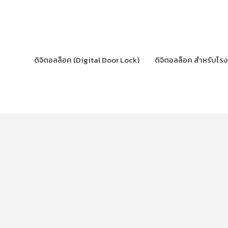
Skip
to
content
ดิจิตอลล็อค (Digital Door Lock)
ดิจิตอลล็อค สำหรับโร