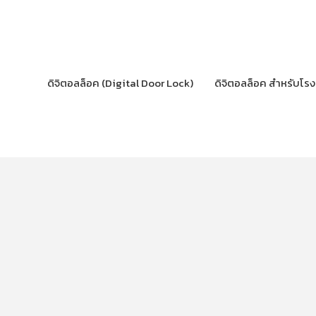
Skip
to
content
ดิจิตอลล็อค (Digital Door Lock)
ดิจิตอลล็อค สำหรับโร