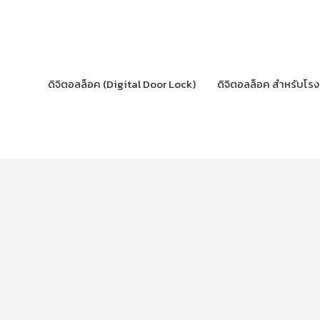
Skip
to
content
ดิจิตอลล็อค (Digital Door Lock)
ดิจิตอลล็อค สำหรับโร