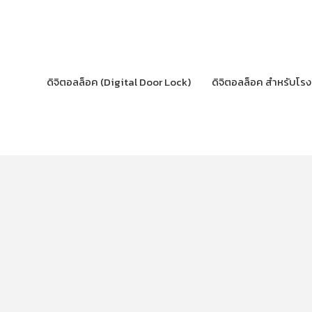
Skip
to
content
ดิจิตอลล็อค (Digital Door Lock)
ดิจิตอลล็อค สำหรับโร