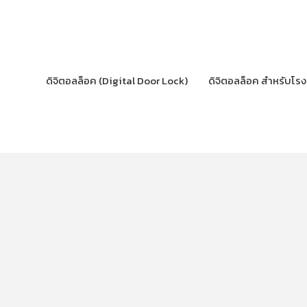
Skip
to
content
ดิจิตอลล็อค (Digital Door Lock)
ดิจิตอลล็อค สำหรับโร