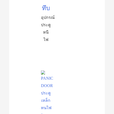
ทึบ
อุปกรณ์
ประตู
หนี
ไฟ