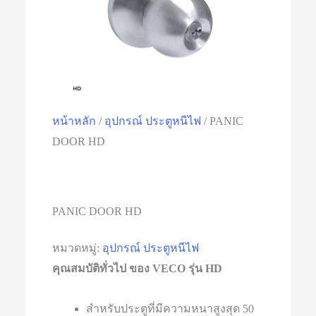
หน้าหลัก
/
อุปกรณ์ ประตูหนีไฟ
/ PANIC
DOOR HD
PANIC DOOR HD
หมวดหมู่:
อุปกรณ์ ประตูหนีไฟ
คุณสมบัติทั่วไป ของ VECO รุ่น HD
สำหรับประตูที่มีความหนาสูงสุด 50