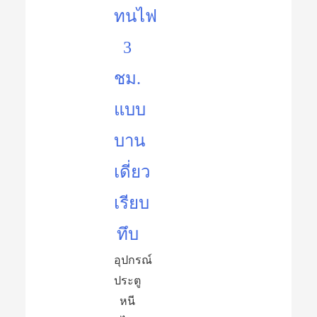
ทนไฟ
3
ชม.
แบบ
บาน
เดี่ยว
เรียบ
ทึบ
อุปกรณ์
ประตู
หนี