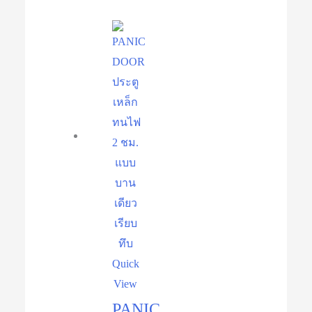
Quick
View
PANIC