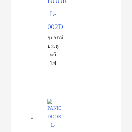
DOOR
L-
002D
อุปกรณ์
ประตู
หนี
ไฟ