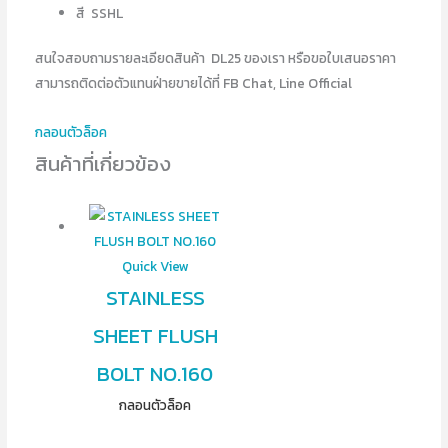
สี SSHL
สนใจสอบถามรายละเอียดสินค้า DL25 ของเรา หรือขอใบเสนอราคา
สามารถติดต่อตัวแทนฝ่ายขายได้ที่ FB Chat, Line Official
กลอนตัวล็อค
สินค้าที่เกี่ยวข้อง
Quick View
STAINLESS
SHEET FLUSH
BOLT NO.160
กลอนตัวล็อค