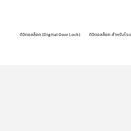
Skip
to
content
ดิจิตอลล็อค (Digital Door Lock)
ดิจิตอลล็อค สำหรับโร