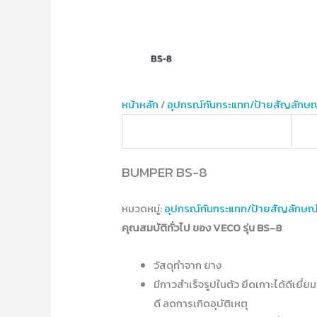
หน้าหลัก
/
อุปกรณ์​กันกระแทก/ป้ายสัญลักษณ
BUMPER BS-8
หมวดหมู่:
อุปกรณ์​กันกระแทก/ป้ายสัญลักษณ
คุณสมบัติทั่วไป ของ VECO รุ่น BS-8
วัสดุทำจาก ยาง
มีกาวสำเร็จรูปในตัว ยึดเกาะได้ดีเยี่ย
ดี ลดการเกิดอุบัติเหตุ