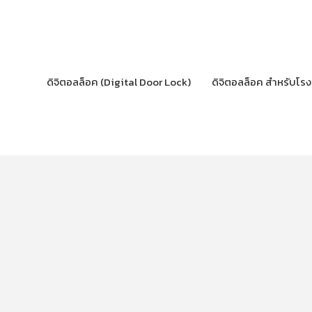
Skip
to
content
ดิจิตอลล็อค (Digital Door Lock)
ดิจิตอลล็อค สำหรับโร