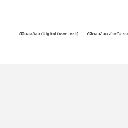
Skip
to
content
ดิจิตอลล็อค (Digital Door Lock)
ดิจิตอลล็อค สำหรับโร