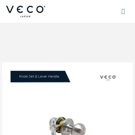
Skip
MAI
to
content
ME