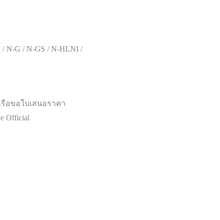
 / N-G / N-GS / N-HLNI /
หรือขอใบเสนอราคา
 Official