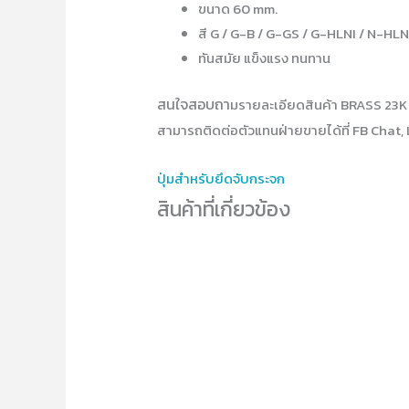
ขนาด 60 mm.
สี G / G-B / G-GS / G-HLNI / N-HLN
ทันสมัย แข็งแรง ทนทาน
สนใจสอบถา
มรายละเอียดสินค้า BRASS 23K
สามารถติดต่อตัวแทนฝ่ายขายได้ที่ FB Chat, 
ปุ่มสำหรับยึดจับกระจก
สินค้าที่เกี่ยวข้อง