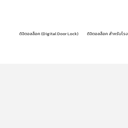
Skip
to
content
ดิจิตอลล็อค (Digital Door Lock)
ดิจิตอลล็อค สำหรับโร