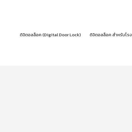
Skip
to
content
ดิจิตอลล็อค (Digital Door Lock)
ดิจิตอลล็อค สำหรับโร