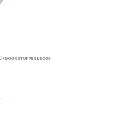
์
/ DOOR STOPPER DS008
์