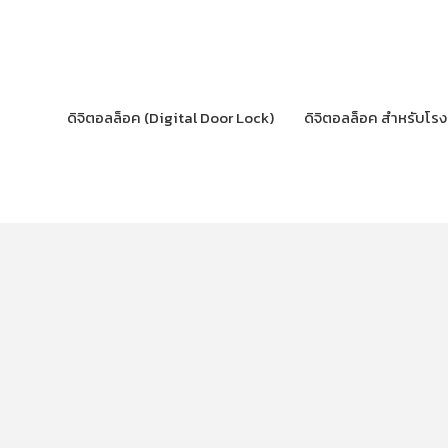
Skip
to
content
ดิจิตอลล็อค (Digital Door Lock)
ดิจิตอลล็อค สำหรับโร