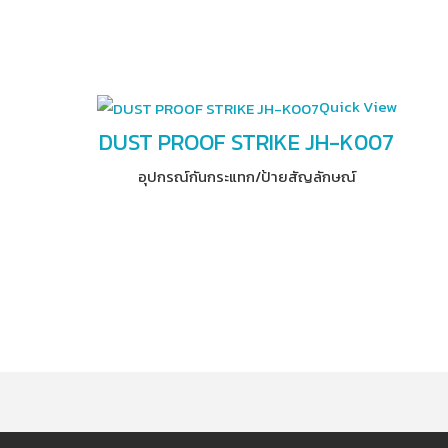
Quick View
DUST PROOF STRIKE JH-K007
อุปกรณ์​กันกระแทก/ป้ายสัญลักษณ์