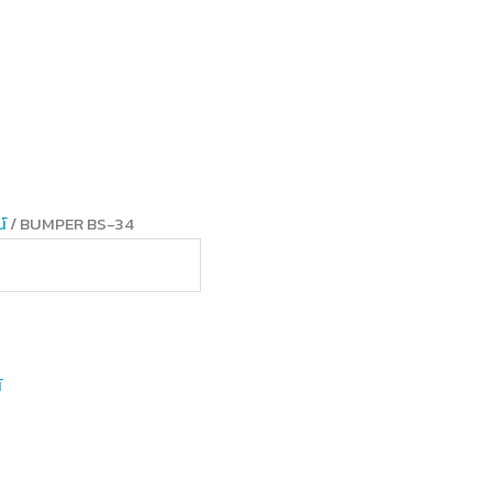
์
/ BUMPER BS-34
์