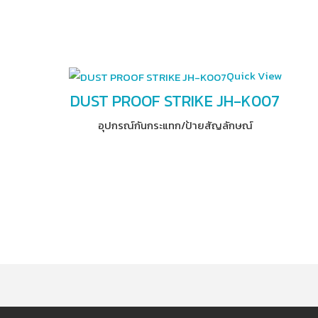
Quick View
DUST PROOF STRIKE JH-K007
อุปกรณ์​กันกระแทก/ป้ายสัญลักษณ์