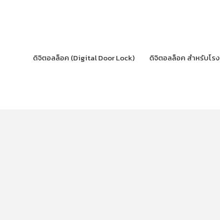
Skip
to
content
ดิจิตอลล็อค (Digital Door Lock)
ดิจิตอลล็อค สำหรับโร