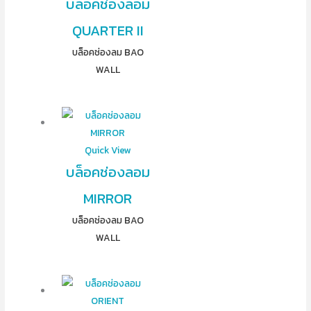
บล็อคช่องลอม
QUARTER II
บล็อคช่องลม BAO
WALL
Quick View
บล็อคช่องลอม
MIRROR
บล็อคช่องลม BAO
WALL