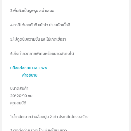
3.พิ้นผิวเป็นรูพรุน สม่ำเสมอ
4.ทาสีได้เลยทันที แห้งไว ประหยัดเนื้อสี
5.ไม่ดูดซึมความชื้น และไม่เกิดเชื้อรา
6.สั่งทำลวดลายพิเศษหรือขนาดพิเศษได้
บล็อคช่องลม BAO WALL
คำอธิบาย
ขนาดสินค้า
20*20*10 ซม.
คุณสมบัติ
1.น้ำหนักเบากว่าบล็อคปูน 2 เท่า ประหยัดโครงสร้าง
2.ติดตั้งง่าย รวดเร็ว เพียงใช้ปูนกาว