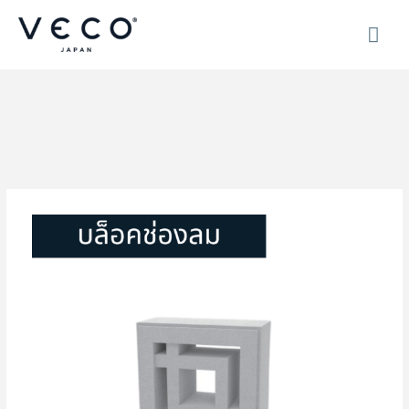
Skip
MAI
to
content
ME