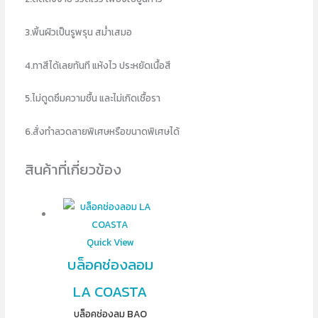
3.พิ้นผิวเป็นรูพรุน สม่ำเสมอ
4.ทาสีได้เลยทันที แห้งไว ประหยัดเนื้อสี
5.ไม่ดูดซึมความชื้น และไม่เกิดเชื้อรา
6.สั่งทำลวดลายพิเศษหรือขนาดพิเศษได้
สินค้าที่เกี่ยวข้อง
Quick View
บล็อคช่องลอม
LA COASTA
บล็อคช่องลม BAO