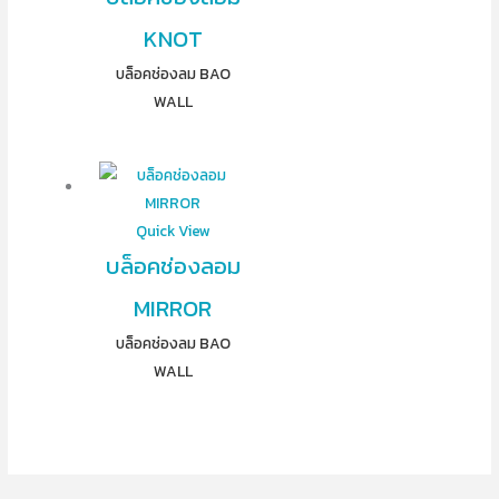
KNOT
บล็อคช่องลม BAO
WALL
Quick View
บล็อคช่องลอม
MIRROR
บล็อคช่องลม BAO
WALL